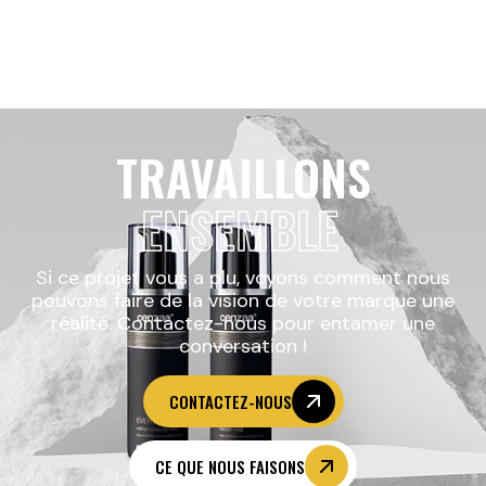
TRAVAILLONS
ENSEMBLE
Si ce projet vous a plu, voyons comment nous
pouvons faire de la vision de votre marque une
réalité. Contactez-nous pour entamer une
conversation !
CONTACTEZ-NOUS
CE QUE NOUS FAISONS