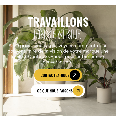
TRAVAILLONS
ENSEMBLE
Si ce projet vous a plu, voyons comment nous
pouvons faire de la vision de votre marque une
réalité. Contactez-nous pour entamer une
conversation !
CONTACTEZ-NOUS
CE QUE NOUS FAISONS