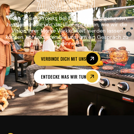
ZUSAMMEN
Wenn dieses Projekt bei Ihnen Anklang gefunden
hat, lassen Sie uns darüber sprechen, wie wir die
Vision Ihrer Marke Wirklichkeit werden lassen
können. Kontaktieren Sie uns, um ein Gespräch zu
beginnen!
VERBINDE DICH MIT UNS
ENTDECKE WAS WIR TUN