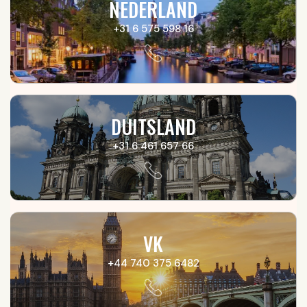
NEDERLAND
+31 6 575 598 16
DUITSLAND
+31 6 461 657 66
VK
+44 740 375 6482