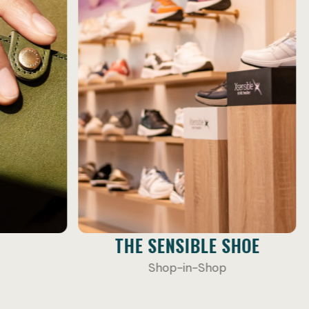
SHOE
LALLIER
Retail POS