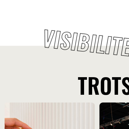
luchthavenvereisten ontwerpen, producere
displays die reizigers aanspreken en vold
brand- en veiligheidsnormen.
VISIBILIT
TROT