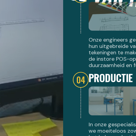
Onze engineers ge
hun uitgebreide v
tekeningen te mak
de instore POS-op
duurzaamheid en fu
PRODUCTIE
04
In onze gespeciali
we moeiteloos zowe