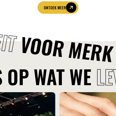
n en installeren we
ONTDEK MEER
oen aan de strengste
EIT
VOOR MERK 
S OP WAT WE
LE