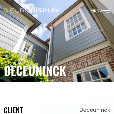
MENU
DECEUNINCK
CLIENT
Deceuninck