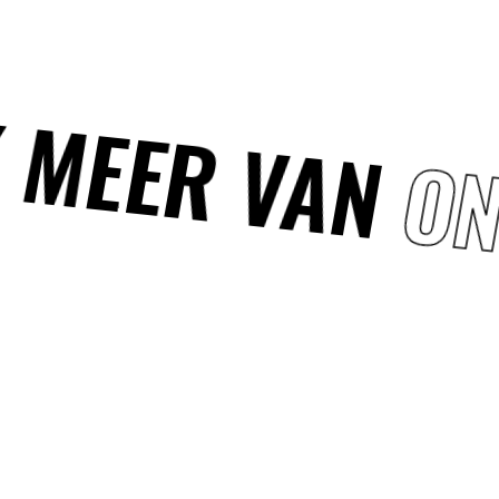
 MEER VAN
ON