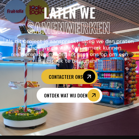
LATEN WE
SAMENWERKEN
Als dit project je aanspreekt, laten we dan praten
over hoe we de visie van je merk kunnen
realiseren. Neem contact met ons op om een
gesprek te beginnen!
CONTACTEER ONS
ONTDEK WAT WIJ DOEN